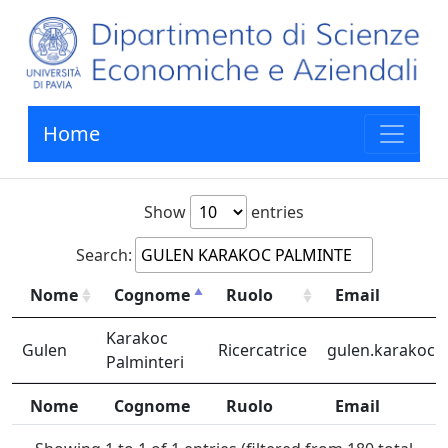
Home
Show
entries
Search:
Nome
Cognome
Ruolo
Email
Nome
Cognome
Ruolo
Email
Karakoc
Gulen
Ricercatrice
gulen.karakocpa
Palminteri
Nome
Cognome
Ruolo
Email
Nome
Cognome
Ruolo
Email