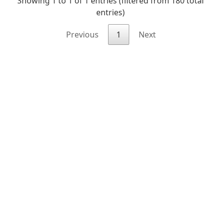
Showing 1 to 1 of 1 entries (filtered from 180 total
entries)
Previous
1
Next